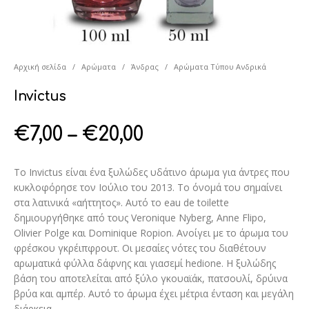
Αρχική σελίδα
/
Αρώματα
/
Άνδρας
/
Αρώματα Τύπου Ανδρικά
Invictus
€
7,00
–
€
20,00
Το Invictus είναι ένα ξυλώδες υδάτινο άρωμα για άντρες που
κυκλοφόρησε τον Ιούλιο του 2013. Το όνομά του σημαίνει
στα λατινικά «αήττητος». Αυτό το eau de toilette
δημιουργήθηκε από τους Veronique Nyberg, Anne Flipo,
Olivier Polge και Dominique Ropion. Ανοίγει με το άρωμα του
φρέσκου γκρέιπφρουτ. Οι μεσαίες νότες του διαθέτουν
αρωματικά φύλλα δάφνης και γιασεμί hedione. Η ξυλώδης
βάση του αποτελείται από ξύλο γκουαϊάκ, πατσουλί, δρύινα
βρύα και αμπέρ. Αυτό το άρωμα έχει μέτρια ένταση και μεγάλη
διάρκεια.