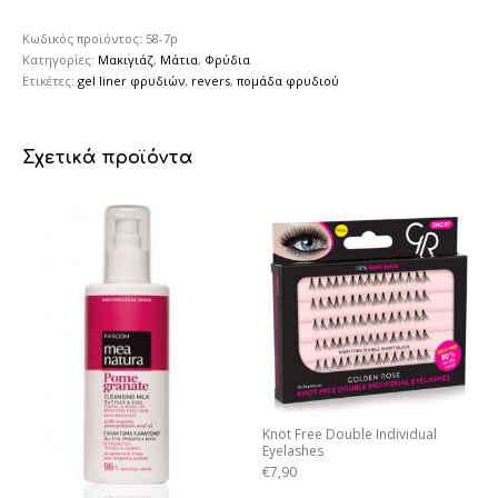
Κωδικός προϊόντος:
58-7p
Κατηγορίες:
Μακιγιάζ
,
Μάτια
,
Φρύδια
Ετικέτες:
gel liner φρυδιών
,
revers
,
πομάδα φρυδιού
Σχετικά προϊόντα
Knot Free Double Individual
Eyelashes
€
7,90