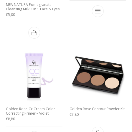
MEA NATURA Pomegranate
Cleansing Milk 3 in 1 Face & Eyes
€
5,00
Golden Rose-Cc Cream Color
Golden Rose Contour Powder Kit
Correcting Primer – Violet
€
7,80
€
8,80