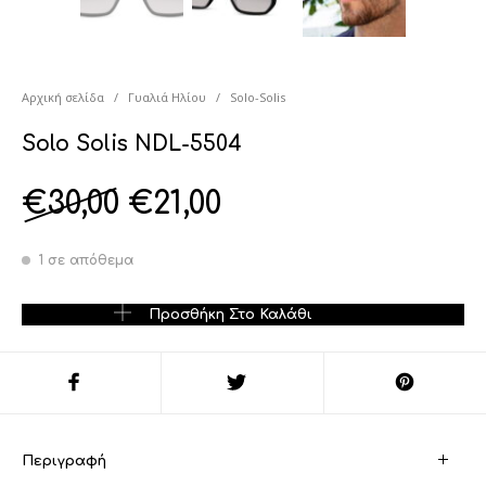
Αρχική σελίδα
/
Γυαλιά Ηλίου
/
Solo-Solis
Solo Solis NDL-5504
€
30,00
€
21,00
1 σε απόθεμα
Solo Solis NDL-5504 ποσότητα
Προσθήκη Στο Καλάθι
Περιγραφή