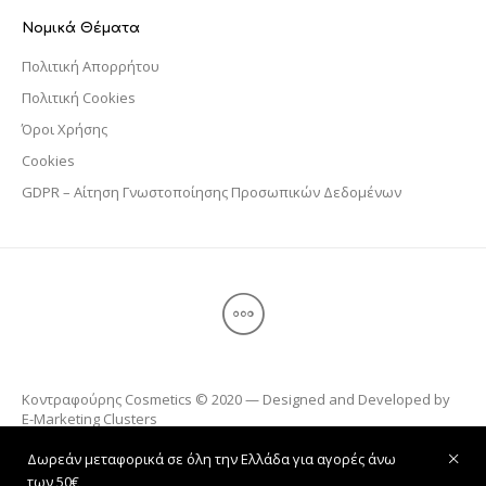
Νομικά Θέματα
Πολιτική Απορρήτου
Πολιτική Cookies
Όροι Χρήσης
Cookies
GDPR – Αίτηση Γνωστοποίησης Προσωπικών Δεδομένων
Κοντραφούρης Cosmetics © 2020 — Designed and Developed by
E-Marketing Clusters
Δωρεάν μεταφορικά σε όλη την Ελλάδα για αγορές άνω
των 50€