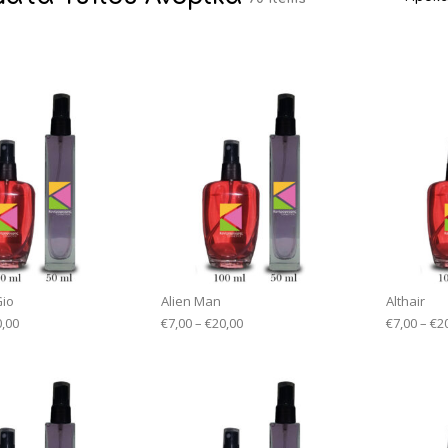
Gio
Alien Man
Althair
0,00
€
7,00
–
€
20,00
€
7,00
–
€
2