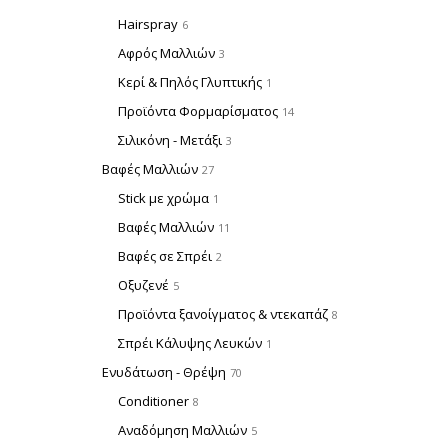
Hairspray
6
Αφρός Μαλλιών
3
Κερί & Πηλός Γλυπτικής
1
Προϊόντα Φορμαρίσματος
14
Σιλικόνη - Μετάξι
3
Βαφές Μαλλιών
27
Stick με χρώμα
1
Βαφές Μαλλιών
11
Βαφές σε Σπρέι
2
Οξυζενέ
5
Προϊόντα ξανοίγματος & ντεκαπάζ
8
Σπρέι Κάλυψης Λευκών
1
Ενυδάτωση - Θρέψη
70
Conditioner
8
Αναδόμηση Μαλλιών
5