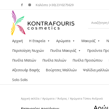
Καλέστε (+30) 2310275629
Αρχική
Η Εταιρεία
Αρώματα
Μακιγιάζ
Ν
Περιποίηση Νυχιών
Πινέλα Μακιγιάζ
Προϊόντα Π
Πινέλα Ματιών
Πινέλα Χειλιών
Πινέλα Προσώπου
Αξεσουάρ Βαφής
Βούρτσες Μαλλιών
Ψαλίδια μαλλιώ
Solo-Solis
Αρχική σελίδα
/
Αρώματα
/
Άνδρας
/
Αρώματα Τύπου Ανδρικά
Αρώμ
Κατηγορίες προϊόντων