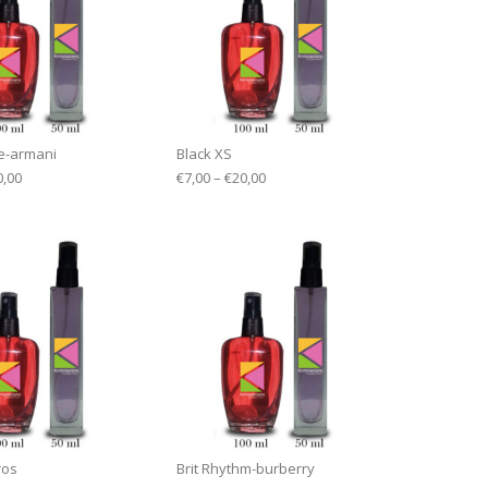
e-armani
Black XS
0,00
€
7,00
–
€
20,00
ros
Brit Rhythm-burberry