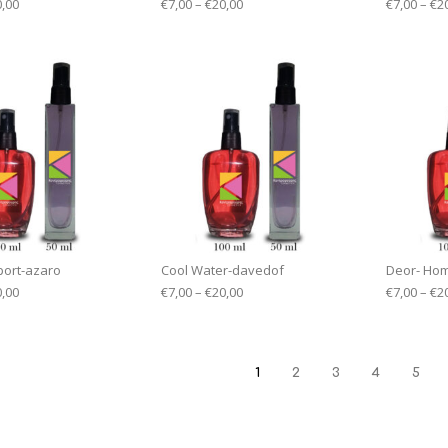
0,00
€
7,00
–
€
20,00
€
7,00
–
€
2
ort-azaro
Cool Water-davedof
Deor- Ho
0,00
€
7,00
–
€
20,00
€
7,00
–
€
2
1
2
3
4
5