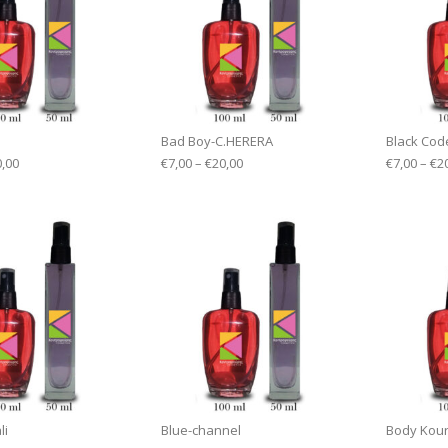
Bad Boy-C.HERERA
Black Cod
0,00
€
7,00
–
€
20,00
€
7,00
–
€
2
li
Blue-channel
Body Kou