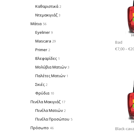
Καθαριστικά
2
Ντεμακιγιάζ
3
Μάτια
56
Eyeliner
9
Mascara
29
Bad
€
7,00
–
€
2
Primer
2
Βλεφαρίδες
1
Μολύβια Ματιών
3
Παλέτες Ματιών
1
Σκιές
2
Φρύδια
10
Πινέλα Μακιγιάζ
17
Πινέλα Ματιών
2
Πινέλα Προσώπου
5
Πρόσωπο
46
Black-cava