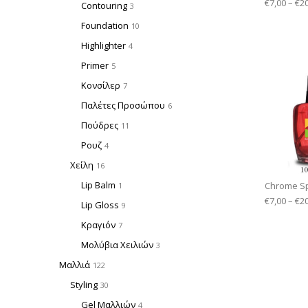
€
7,00
–
€
2
Contouring
3
Foundation
10
Highlighter
4
Primer
5
Κονσίλερ
7
Παλέτες Προσώπου
6
Πούδρες
11
Ρουζ
4
Χείλη
16
Lip Balm
Chrome Sp
1
€
7,00
–
€
2
Lip Gloss
9
Κραγιόν
7
Μολύβια Χειλιών
3
Μαλλιά
122
Styling
30
Gel Μαλλιών
4