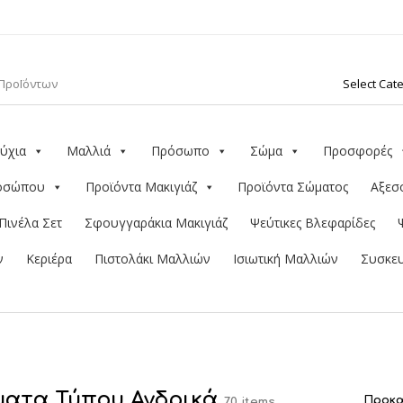
ύχια
Μαλλιά
Πρόσωπο
Σώμα
Προσφορές
ροσώπου
Προϊόντα Μακιγιάζ
Προϊόντα Σώματος
Αξεσ
Πινέλα Σετ
Σφουγγαράκια Μακιγιάζ
Ψεύτικες Βλεφαρίδες
ν
Κεριέρα
Πιστολάκι Μαλλιών
Ισιωτική Μαλλιών
Συσκευ
ατα Τύπου Ανδρικά
70 items