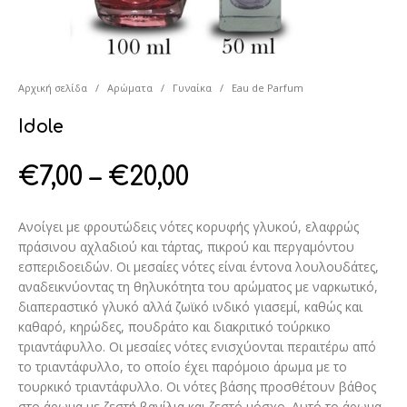
Αρχική σελίδα
/
Αρώματα
/
Γυναίκα
/
Eau de Parfum
Idole
€
7,00
–
€
20,00
Ανοίγει με φρουτώδεις νότες κορυφής γλυκού, ελαφρώς
πράσινου αχλαδιού και τάρτας, πικρού και περγαμόντου
εσπεριδοειδών. Οι μεσαίες νότες είναι έντονα λουλουδάτες,
αναδεικνύοντας τη θηλυκότητα του αρώματος με ναρκωτικό,
διαπεραστικό γλυκό αλλά ζωϊκό ινδικό γιασεμί, καθώς και
καθαρό, κηρώδες, πουδράτο και διακριτικό τούρκικο
τριαντάφυλλο. Οι μεσαίες νότες ενισχύονται περαιτέρω από
το τριαντάφυλλο, το οποίο έχει παρόμοιο άρωμα με το
τουρκικό τριαντάφυλλο. Οι νότες βάσης προσθέτουν βάθος
στο άρωμα με ζεστή βανίλια και ζεστό μόσχο. Αυτό το άρωμα