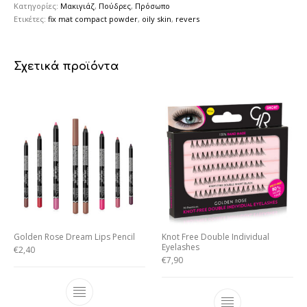
Κατηγορίες:
Μακιγιάζ
,
Πούδρες
,
Πρόσωπο
Ετικέτες:
fix mat compact powder
,
oily skin
,
revers
Σχετικά προϊόντα
Golden Rose Dream Lips Pencil
Knot Free Double Individual
Eyelashes
€
2,40
€
7,90