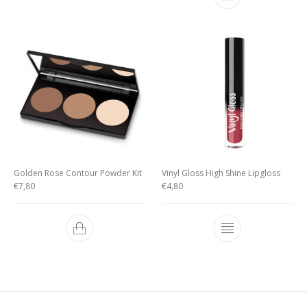
Golden Rose Contour Powder Kit
Vinyl Gloss High Shine Lipgloss
€
7,80
€
4,80