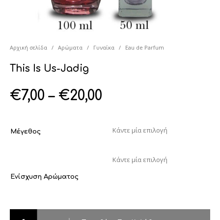
Αρχική σελίδα
/
Αρώματα
/
Γυναίκα
/
Eau de Parfum
This Is Us-Jadig
€
7,00
–
€
20,00
Μέγεθος
Ενίσχυση Αρώματος
This Is Us-Jadig ποσότητα