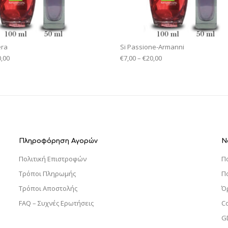
era
Si Passione-Armanni
0,00
€
7,00
–
€
20,00
Πληροφόρηση Αγορών
Ν
Πολιτική Επιστροφών
Π
Τρόποι Πληρωμής
Π
Τρόποι Αποστολής
Ό
FAQ – Συχνές Ερωτήσεις
C
G