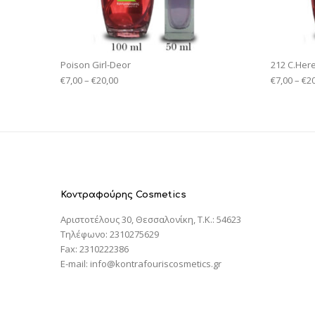
Poison Girl-Deor
212 C.Her
€
7,00
–
€
20,00
€
7,00
–
€
2
Κοντραφούρης Cosmetics
Αριστοτέλους 30, Θεσσαλονίκη, T.K.: 54623
Τηλέφωνο: 2310275629
Fax: 2310222386
E-mail: info@kontrafouriscosmetics.gr