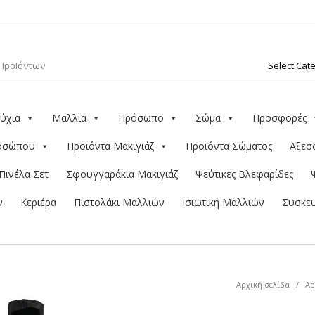
ύχια
Μαλλιά
Πρόσωπο
Σώμα
Προσφορές
ροσώπου
Προϊόντα Μακιγιάζ
Προϊόντα Σώματος
Αξεσ
Πινέλα Σετ
Σφουγγαράκια Μακιγιάζ
Ψεύτικες Βλεφαρίδες
ν
Κεριέρα
Πιστολάκι Μαλλιών
Ισιωτική Μαλλιών
Συσκευ
Αρχική σελίδα
/
Αρ