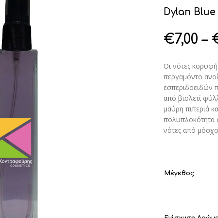
Dylan Blue
€
7,00
–
Οι νότες κορυφή
περγαμόντο ανο
εσπεριδοειδών πο
από βιολετί φύλ
μαύρη πιπεριά κ
πολυπλοκότητα σ
νότες από μόσχο
Μέγεθος
Ενίσχυση Αρώμ