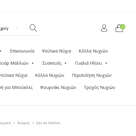
0
Επικοινωνία
Ψεύτικα Νύχια
Κόλλα Νυχιών
ουάρ Μαλλιών
Συσκευές
Γυαλιά Ηλίου
Ψεύτικα Νύχια
Κόλλα Νυχιών
Περιποίηση Νυχιών
ή για Μπούκλες
Φουρνάκι Νυχιών
Τροχός Νυχιών
ώματα
/
Άνδρας
/
Eau de Parfum